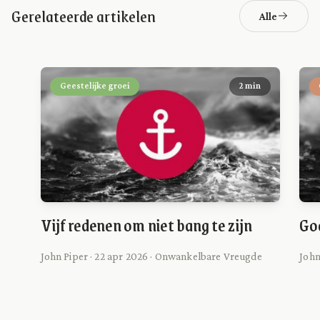
Gerelateerde artikelen
Alle
Geestelijke groei
2 min
Vijf redenen om niet bang te zijn
God
John Piper · 22 apr 2026 · Onwankelbare Vreugde
John