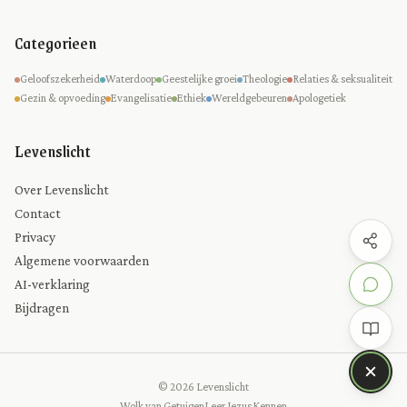
Categorieen
Geloofszekerheid
Waterdoop
Geestelijke groei
Theologie
Relaties & seksualiteit
Gezin & opvoeding
Evangelisatie
Ethiek
Wereldgebeuren
Apologetiek
Levenslicht
Over Levenslicht
Contact
Privacy
Algemene voorwaarden
AI-verklaring
Bijdragen
© 2026 Levenslicht
Wolk van Getuigen
Leer Jezus Kennen