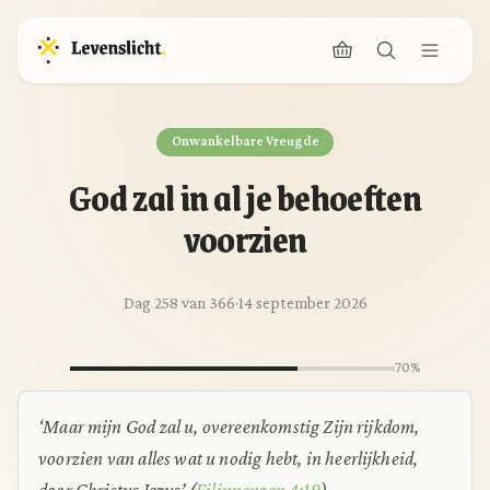
Onwankelbare Vreugde
God zal in al je behoeften
voorzien
Dag 258 van 366
·
14 september 2026
70%
‘Maar mijn God zal u, overeenkomstig Zijn rijkdom,
voorzien van alles wat u nodig hebt, in heerlijkheid,
door Christus Jezus’ (
Filippenzen 4:19
).