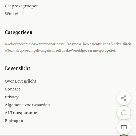
Gespreksgroepen
Winkel
Categorieen
Geloofszekerheid
Waterdoop
Geestelijke groei
Theologie
Relaties & seksualiteit
Gezin & opvoeding
Evangelisatie
Ethiek
Wereldgebeuren
Apologetiek
Levenslicht
Over Levenslicht
Contact
Privacy
Algemene voorwaarden
AI Transparantie
Bijdragen