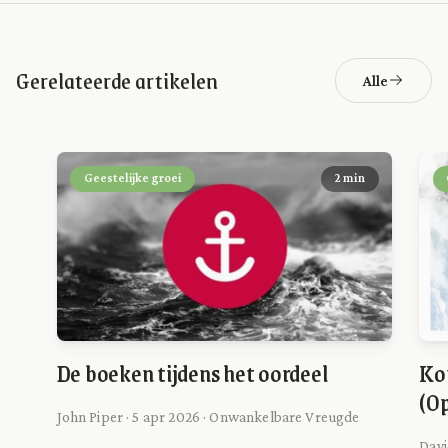
Gerelateerde artikelen
Alle
Geestelijke groei
2 min
De boeken tijdens het oordeel
Ko
(O
John Piper · 5 apr 2026 · Onwankelbare Vreugde
Davi