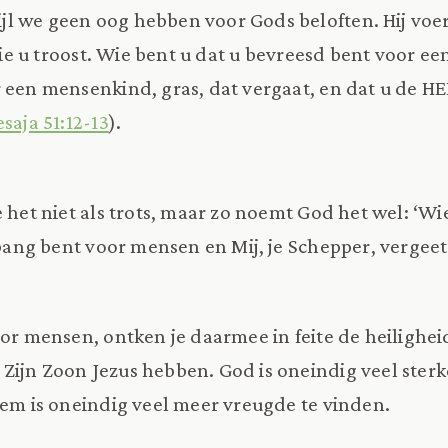
jl we geen oog hebben voor Gods beloften. Hij voe
 Die u troost. Wie bent u dat u bevreesd bent voor ee
 een mensenkind, gras, dat vergaat, en dat u de HE
esaja 51:12-13
).
 het niet als trots, maar zo noemt God het wel: ‘Wi
 bang bent voor mensen en Mij, je Schepper, vergeet
oor mensen, ontken je daarmee in feite de heilighei
Zijn Zoon Jezus hebben. God is oneindig veel sterke
 Hem is oneindig veel meer vreugde te vinden.