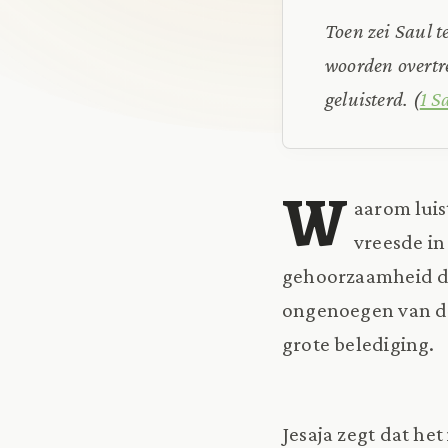
Toen zei Saul 
woorden overtre
geluisterd. (
1 S
W
aarom luis
vreesde in
gehoorzaamheid da
ongenoegen van de
grote belediging.
Jesaja zegt dat het