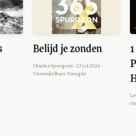
s
Belijd je zonden
1
P
Charles Spurgeon · 23 jul 2026 ·
H
Onwankelbare Vreugde
Le
On