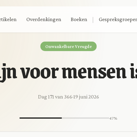
|
rtikelen
Overdenkingen
Boeken
Gespreksgroepe
Onwankelbare Vreugde
ijn voor mensen i
Dag 171 van 366
·
19 juni 2026
47%