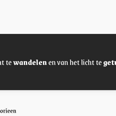
ht te
wandelen
en van het licht te
get
orieen