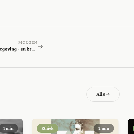
MORGEN
Genade is vergeving - en kracht!
Alle
1 min
Ethiek
2 min