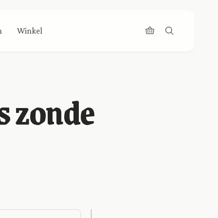
n
Winkel
s zonde