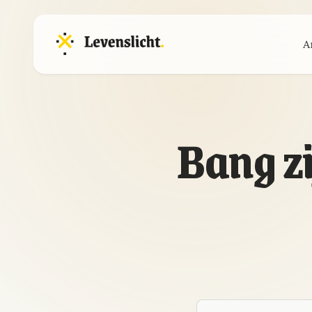
A
Bang z