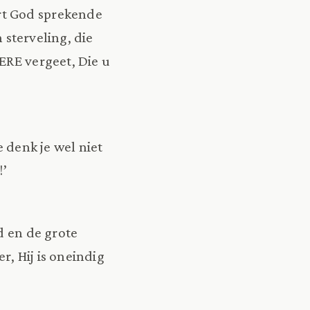
rt God sprekende
n sterveling, die
ERE vergeet, Die u
e denk je wel niet
!’
d en de grote
r, Hij is oneindig