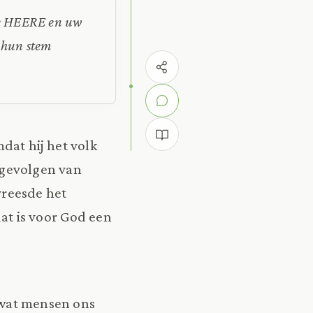
 de HEERE en uw
r hun stem
dat hij het volk
 gevolgen van
vreesde het
t is voor God een
r wat mensen ons