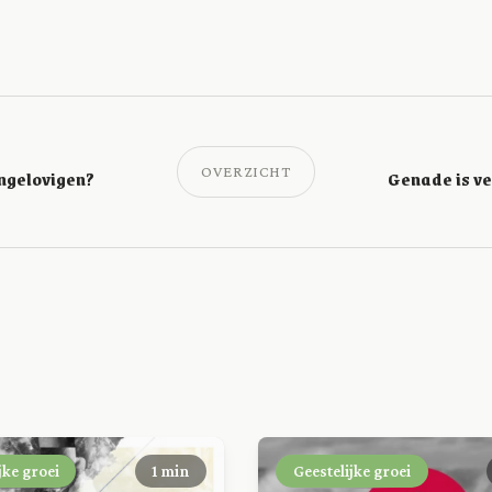
OVERZICHT
ongelovigen?
jke groei
1 min
Geestelijke groei