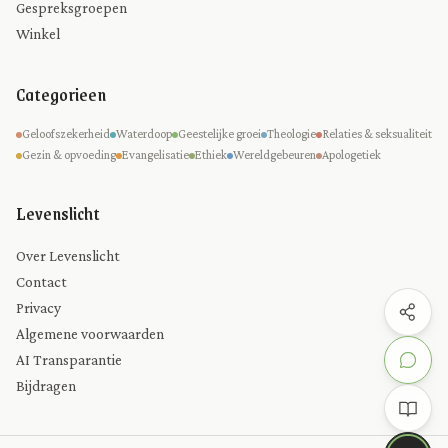
Gespreksgroepen
Winkel
Categorieen
Geloofszekerheid
Waterdoop
Geestelijke groei
Theologie
Relaties & seksualiteit
Gezin & opvoeding
Evangelisatie
Ethiek
Wereldgebeuren
Apologetiek
Levenslicht
Over Levenslicht
Contact
Privacy
Algemene voorwaarden
AI Transparantie
Bijdragen