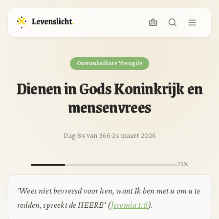
Onwankelbare Vreugde
Dienen in Gods Koninkrijk en
mensenvrees
Dag 84 van 366
·
24 maart 2026
23%
’Wees niet bevreesd voor hen, want Ik ben met u om u te
redden, spreekt de HEERE’
(
Jeremia 1:8
).