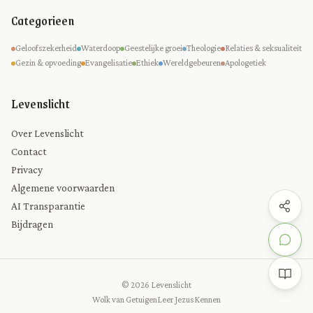
Categorieen
Geloofszekerheid
Waterdoop
Geestelijke groei
Theologie
Relaties & seksualiteit
Gezin & opvoeding
Evangelisatie
Ethiek
Wereldgebeuren
Apologetiek
Levenslicht
Over Levenslicht
Contact
Privacy
Algemene voorwaarden
AI Transparantie
Bijdragen
© 2026 Levenslicht
Wolk van Getuigen
Leer Jezus Kennen