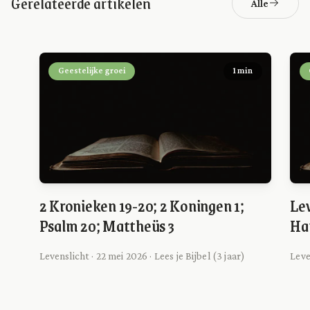
Gerelateerde artikelen
Alle
Geestelijke groei
1 min
2 Kronieken 19-20; 2 Koningen 1;
Lev
Psalm 20; Mattheüs 3
Ha
Levenslicht · 22 mei 2026 · Lees je Bijbel (3 jaar)
Leve