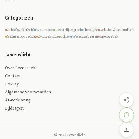
Categorieen
Geloofszekerheid
Waterdoop
Geestelijke groei
Theologie
Relaties & seksualiteit
Gezin & opvoeding
Evangelisatie
Ethiek
Wereldgebeuren
Apologetiek
Levenslicht
Over Levenslicht
Contact
Privacy
Algemene voorwaarden
AI-verklaring
Bijdragen
© 2026 Levenslicht