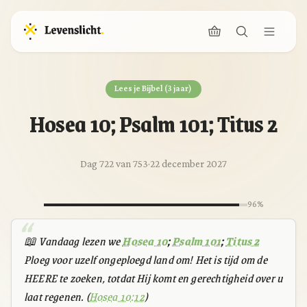
Lees je Bijbel (3 jaar)
Hosea 10; Psalm 101; Titus 2
Dag 722 van 753
·
22 december 2027
96%
📖 Vandaag lezen we
Hosea 10
;
Psalm 101
;
Titus 2
Ploeg voor uzelf ongeploegd land om! Het is tijd om de
HEERE te zoeken, totdat Hij komt en gerechtigheid over u
laat regenen. (
Hosea 10:12
)