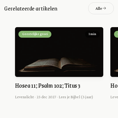
Gerelateerde artikelen
Alle
Geestelijke groei
1 min
Hosea 11; Psalm 102; Titus 3
Hos
Levenslicht · 23 dec 2027 · Lees je Bijbel (3 jaar)
Leve