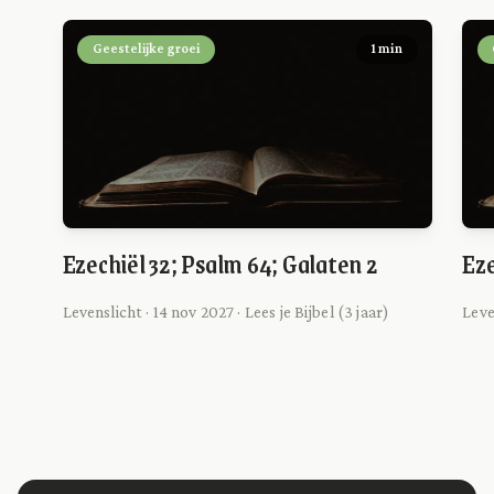
Geestelijke groei
1 min
Ezechiël 32; Psalm 64; Galaten 2
Eze
Levenslicht · 14 nov 2027 · Lees je Bijbel (3 jaar)
Leve