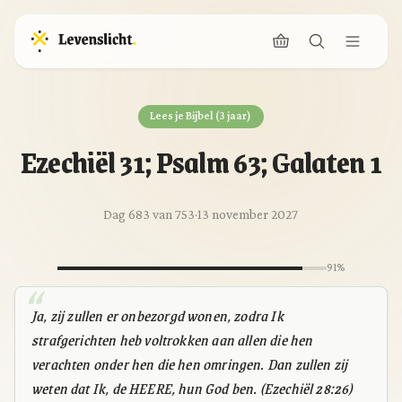
Lees je Bijbel (3 jaar)
Ezechiël 31; Psalm 63; Galaten 1
Dag 683 van 753
·
13 november 2027
91%
Ja, zij zullen er onbezorgd wonen, zodra Ik
strafgerichten heb voltrokken aan allen die hen
verachten onder hen die hen omringen. Dan zullen zij
weten dat Ik, de HEERE, hun God ben. (Ezechiël 28:26)