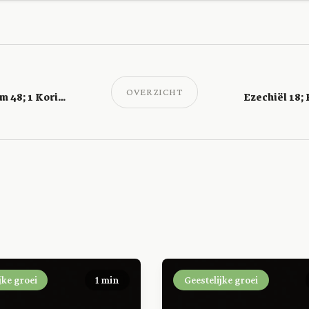
OVERZICHT
Ezechiël 16; Psalm 48; 1 Korinthe 15
jke groei
1 min
Geestelijke groei