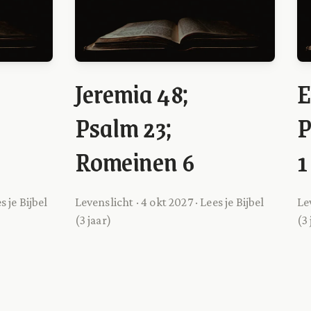
Jeremia 48;
E
Psalm 23;
P
Romeinen 6
1
s je Bijbel
Levenslicht · 4 okt 2027 · Lees je Bijbel
Lev
(3 jaar)
(3 