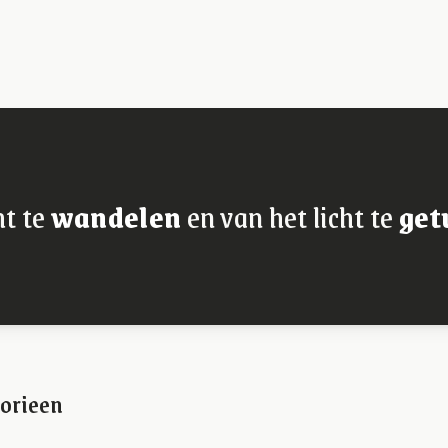
ht te
wandelen
en van het licht te
get
orieen