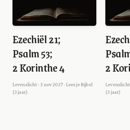
Ezechiël 21;
Ezechi
Psalm 53;
Psalm
2 Korinthe 4
2 Kor
Levenslicht · 3 nov 2027 · Lees je Bijbel
Levenslicht 
(3 jaar)
(3 jaar)