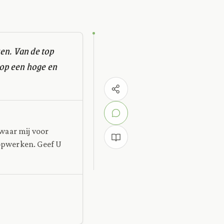
ten. Van de top
f op een hoge en
waar mij voor
opwerken. Geef U