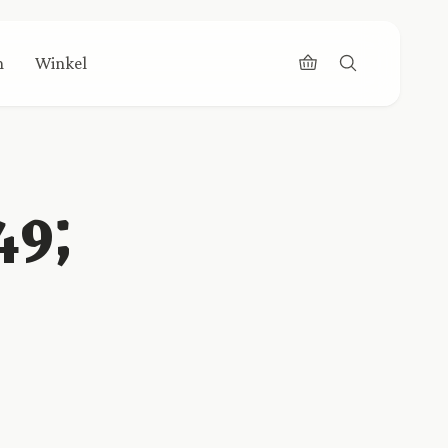
n
Winkel
49;