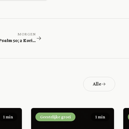
MORGEN
Ezechiël 18; Psalm 50; 2 Korinthe 1
Alle
1 min
Geestelijke groei
1 min