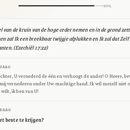
89%
eel van de kruin van de hoge ceder nemen en in de grond zet
ten zal Ik een breekbaar twijgje afplukken en Ik zal dat Zel
nten. (Ezechiël 17:22)
DAAG
echter, U vernederd de één en verhoogt de ander! O Heere, be
mij vernederen onder Uw machtige hand. Ik wil mezelf niet 
 wilt, ik ben van U!
DAAG
et beste te krijgen?