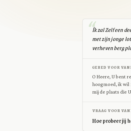
Ík zal Zelf een d
met zijn jonge lo
verheven berg pla
GEBED VOOR VAN
O Heere, U bent r
hoogmoed, ik wil 
mij de plaats die U
VRAAG VOOR VAN
Hoe probeer jij h