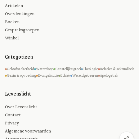
Artikelen
Overdenkingen
Boeken
Gespreksgroepen
Winkel
Categorieen
Geloofszekerheid
Waterdoop
Geestelijke groei
Theologie
Relaties & seksualiteit
Gezin & opvoeding
Evangelisatie
Ethiek
Wereldgebeuren
Apologetiek
Levenslicht
Over Levenslicht
Contact
Privacy
Algemene voorwaarden
AI Transparantie