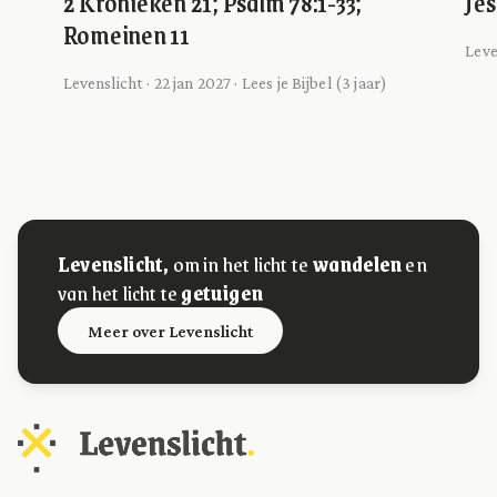
2 Kronieken 21; Psalm 78:1-33;
Jes
Romeinen 11
Leven
Levenslicht · 22 jan 2027 · Lees je Bijbel (3 jaar)
Levenslicht,
om in het licht te
wandelen
en
van het licht te
getuigen
Meer over Levenslicht