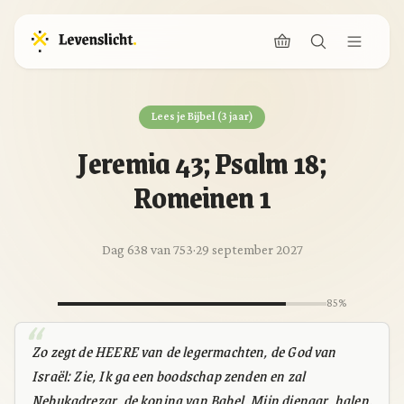
Lees je Bijbel (3 jaar)
Jeremia 43; Psalm 18;
Romeinen 1
Dag 638 van 753
·
29 september 2027
85%
Zo zegt de HEERE van de legermachten, de God van
Israël: Zie, Ik ga een boodschap zenden en zal
Nebukadrezar, de koning van Babel, Mijn dienaar, halen.