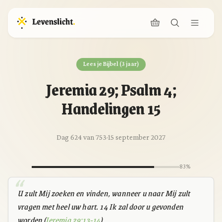
Lees je Bijbel (3 jaar)
Jeremia 29; Psalm 4;
Handelingen 15
Dag 624 van 753
·
15 september 2027
83%
U zult Mij zoeken en vinden, wanneer u naar Mij zult
vragen met heel uw hart. 14 Ik zal door u gevonden
worden (
Jeremia 29:13-14
)