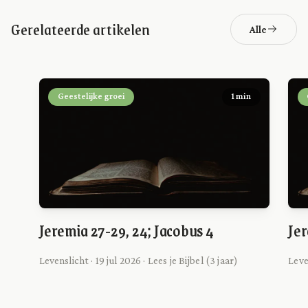
Gerelateerde artikelen
Alle
Geestelijke groei
1 min
Jeremia 27-29, 24; Jacobus 4
Jer
Levenslicht · 19 jul 2026 · Lees je Bijbel (3 jaar)
Leve