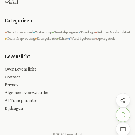
Winkel
Categorieen
Geloofszekerheid
Waterdoop
Geestelijke groei
Theologie
Relaties & seksualiteit
Gezin & opvoeding
Evangelisatie
Ethiek
Wereldgebeuren
Apologetiek
Levenslicht
Over Levenslicht
Contact
Privacy
Algemene voorwaarden
AI Transparantie
Bijdragen
© 2026 Levenslicht