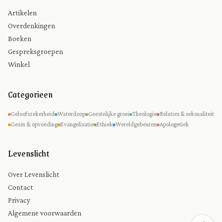
Artikelen
Overdenkingen
Boeken
Gespreksgroepen
Winkel
Categorieen
Geloofszekerheid
Waterdoop
Geestelijke groei
Theologie
Relaties & seksualiteit
Gezin & opvoeding
Evangelisatie
Ethiek
Wereldgebeuren
Apologetiek
Levenslicht
Over Levenslicht
Contact
Privacy
Algemene voorwaarden