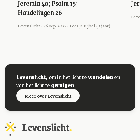
Jeremia 40; Psalm 15;
Jer
Handelingen 26
Leve
Levenslicht · 26 sep 2027 · Lees je Bijbel (3 jaar)
Levenslicht,
om in het licht te
wandelen
en
van het licht te
getuigen
Meer over Levenslicht