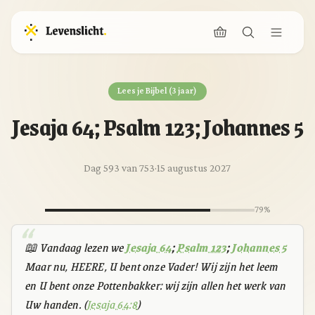
Lees je Bijbel (3 jaar)
Jesaja 64; Psalm 123; Johannes 5
Dag 593 van 753
·
15 augustus 2027
79%
📖 Vandaag lezen we
Jesaja 64
;
Psalm 123
;
Johannes 5
Maar nu, HEERE, U bent onze Vader! Wij zijn het leem
en U bent onze Pottenbakker: wij zijn allen het werk van
Uw handen. (
Jesaja 64:8
)