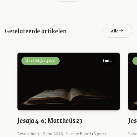
Gerelateerde artikelen
Alle
Geestelijke groei
1 min
Jesaja 4-6; Mattheüs 23
Jes
Levenslicht · 11 jun 2026 · Lees je Bijbel (3 jaar)
Leve