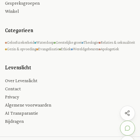
Gespreksgroepen
Winkel
Categorieen
Geloofszekerheid
Waterdoop
Geestelijke groei
Theologie
Relaties & seksualiteit
Gezin & opvoeding
Evangelisatie
Ethiek
Wereldgebeuren
Apologetiek
Levenslicht
Over Levenslicht
Contact
Privacy
Algemene voorwaarden
AI Transparantie
Bijdragen