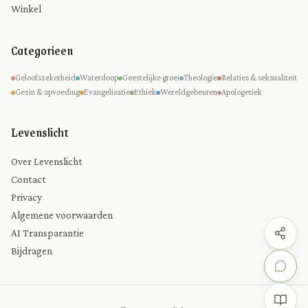
Winkel
Categorieen
Geloofszekerheid
Waterdoop
Geestelijke groei
Theologie
Relaties & seksualiteit
Gezin & opvoeding
Evangelisatie
Ethiek
Wereldgebeuren
Apologetiek
Levenslicht
Over Levenslicht
Contact
Privacy
Algemene voorwaarden
AI Transparantie
Bijdragen