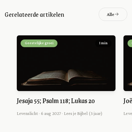
Gerelateerde artikelen
Alle
Geestelijke groei
1 min
Jesaja 55; Psalm 118; Lukas 20
Joë
Levenslicht · 6 aug 2027 · Lees je Bijbel (3 jaar)
Leve