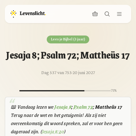
Lees je Bijbel (3 jaar)
Jesaja 8; Psalm 72; Mattheüs 17
Dag 537 van 753
·
20 juni 2027
71%
📖 Vandaag lezen we
Jesaja 8
;
Psalm 72
; Mattheüs 17
Terug naar de wet en het getuigenis! Als zij niet
overeenkomstig dit woord spreken, zal er voor hen geen
dageraad zijn. (
Jesaja 8:20
)