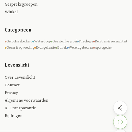
Gespreksgroepen
Winkel
Categorieen
Geloofszekerheid
Waterdoop
Geestelijke groei
Theologie
Relaties & seksualiteit
Gezin & opvoeding
Evangelisatie
Ethiek
Wereldgebeuren
Apologetiek
Levenslicht
Over Levenslicht
Contact
Privacy
Algemene voorwaarden
AI Transparantie
Bijdragen