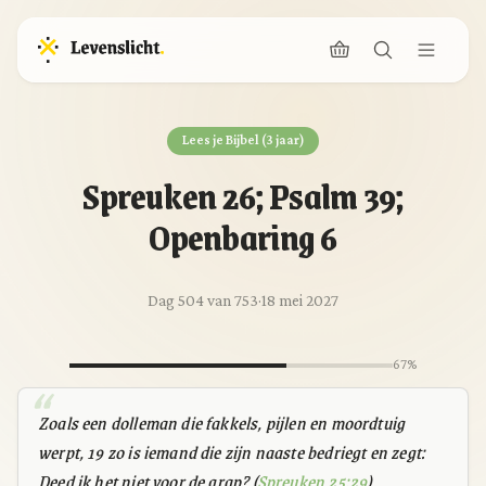
Lees je Bijbel (3 jaar)
Spreuken 26; Psalm 39;
Openbaring 6
Dag 504 van 753
·
18 mei 2027
67%
Zoals een dolleman die fakkels, pijlen en moordtuig
werpt, 19 zo is iemand die zijn naaste bedriegt en zegt:
Deed ik het niet voor de grap? (
Spreuken 25:29
)