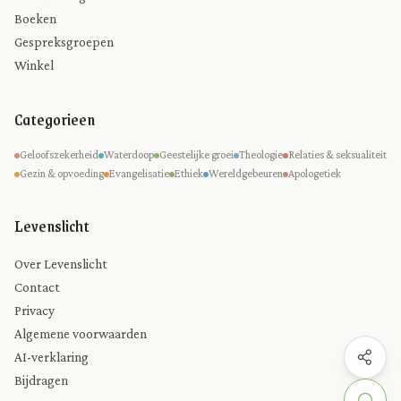
Boeken
Gespreksgroepen
Winkel
Categorieen
Geloofszekerheid
Waterdoop
Geestelijke groei
Theologie
Relaties & seksualiteit
Gezin & opvoeding
Evangelisatie
Ethiek
Wereldgebeuren
Apologetiek
Levenslicht
Over Levenslicht
Contact
Privacy
Algemene voorwaarden
AI-verklaring
Bijdragen