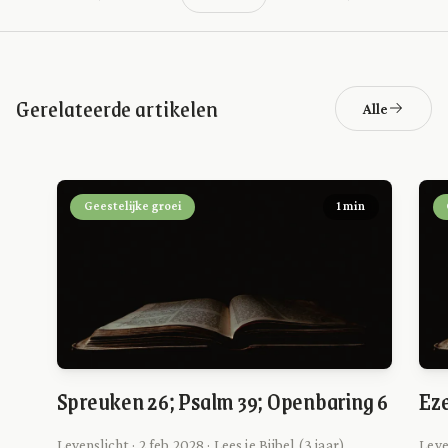
Gerelateerde artikelen
Alle
Geestelijke groei
1 min
Spreuken 26; Psalm 39; Openbaring 6
Eze
Levenslicht · 2 feb 2028 · Lees je Bijbel (3 jaar)
Leve