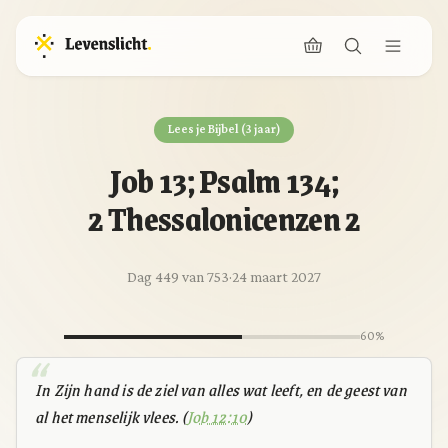
Lees je Bijbel (3 jaar)
Job 13; Psalm 134;
2 Thessalonicenzen 2
Dag 449 van 753
·
24 maart 2027
60%
In Zijn hand is de ziel van alles wat leeft, en de geest van
al het menselijk vlees. (
Job 12:10
)