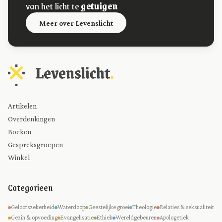
van het licht te
getuigen
Meer over Levenslicht
Artikelen
Overdenkingen
Boeken
Gespreksgroepen
Winkel
Categorieen
Geloofszekerheid
Waterdoop
Geestelijke groei
Theologie
Relaties & seksualiteit
Gezin & opvoeding
Evangelisatie
Ethiek
Wereldgebeuren
Apologetiek