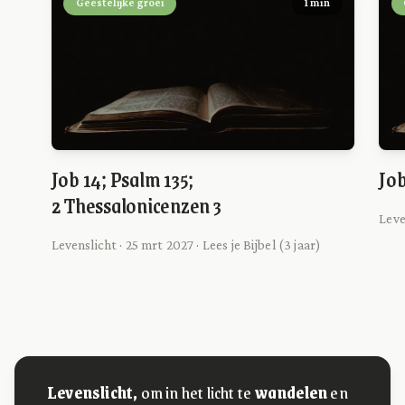
Geestelijke groei
1 min
Job 14; Psalm 135;
Job
2 Thessalonicenzen 3
Leve
Levenslicht · 25 mrt 2027 · Lees je Bijbel (3 jaar)
Levenslicht,
om in het licht te
wandelen
en