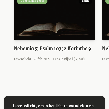
Geestelijke groei
1 min
Nehemia 5; Psalm 107; 2 Korinthe 9
Neh
Levenslicht · 21 feb 2027 · Lees je Bijbel (3 jaar)
Leve
Levenslicht,
om in het licht te
wandelen
en