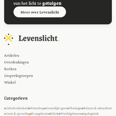
van het licht te
getuigen
Meer over Levenslicht
Artikelen
Overdenkingen
Boeken
Gespreksgroepen
Winkel
Categorieen
Geloofszekerheid
Waterdoop
Geestelijke groei
Theologie
Relaties & seksualiteit
Gezin & opvoeding
Evangelisatie
Ethiek
Wereldgebeuren
Apologetiek