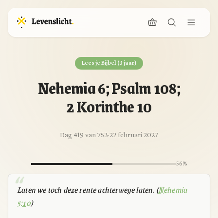
Lees je Bijbel (3 jaar)
Nehemia 6; Psalm 108;
2 Korinthe 10
Dag 419 van 753
·
22 februari 2027
56%
Laten we toch deze rente achterwege laten. (
Nehemia
5:10
)