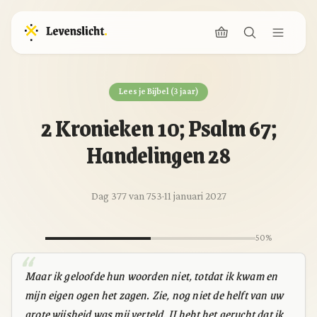
Lees je Bijbel (3 jaar)
2 Kronieken 10; Psalm 67;
Handelingen 28
Dag 377 van 753
·
11 januari 2027
50%
Maar ik geloofde hun woorden niet, totdat ik kwam en
mijn eigen ogen het zagen. Zie, nog niet de helft van uw
grote wijsheid was mij verteld. U hebt het gerucht dat ik