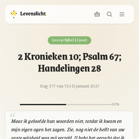
Lees je Bijbel (3 jaar)
2 Kronieken 10; Psalm 67;
Handelingen 28
Dag 377 van 753
·
11 januari 2027
50%
Maar ik geloofde hun woorden niet, totdat ik kwam en
mijn eigen ogen het zagen. Zie, nog niet de helft van uw
grote wijsheid was mij verteld. U hebt het gerucht dat ik