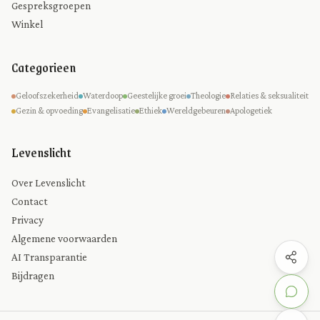
Gespreksgroepen
Winkel
Categorieen
Geloofszekerheid
Waterdoop
Geestelijke groei
Theologie
Relaties & seksualiteit
Gezin & opvoeding
Evangelisatie
Ethiek
Wereldgebeuren
Apologetiek
Levenslicht
Over Levenslicht
Contact
Privacy
Algemene voorwaarden
AI Transparantie
Bijdragen