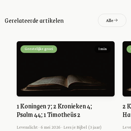
Gerelateerde artikelen
Alle
Geestelijke groei
1 min
1 Koningen 7; 2 Kronieken 4;
2 K
Psalm 44; 1 Timotheüs 2
Ha
Levenslicht · 6 mei 2026 · Lees je Bijbel (3 jaar)
Leven