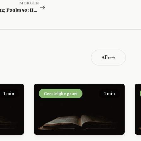
MORGEN
1 Kronieken 22; Psalm 50; Handelingen 11
Alle
1 min
Geestelijke groei
1 min