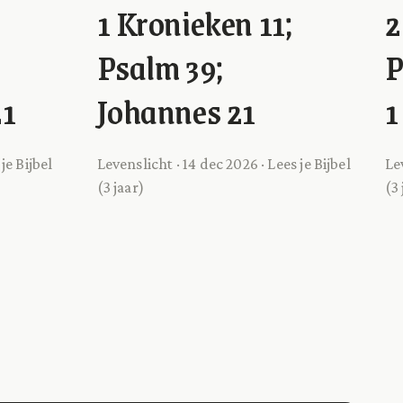
1 Kronieken 11;
2
Psalm 39;
P
21
Johannes 21
1
je Bijbel
Levenslicht · 14 dec 2026 · Lees je Bijbel
Lev
(3 jaar)
(3 