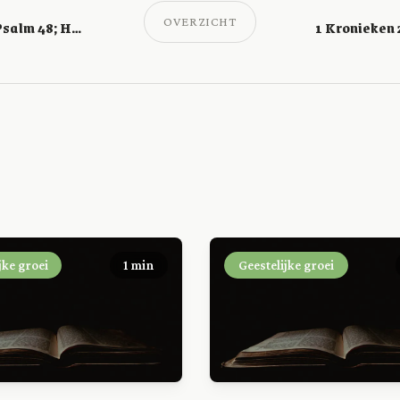
OVERZICHT
1 Kronieken 20; Psalm 48; Handelingen 9
jke groei
1 min
Geestelijke groei