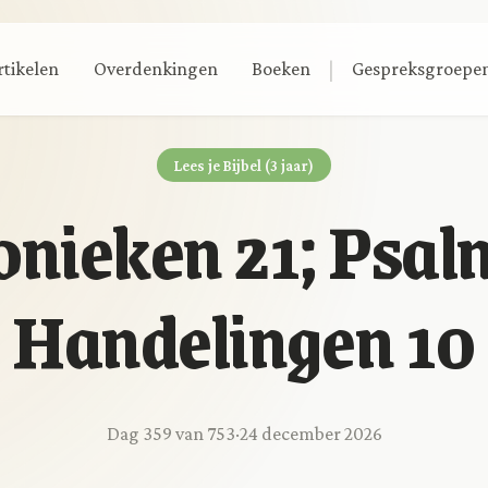
|
rtikelen
Overdenkingen
Boeken
Gespreksgroepe
Lees je Bijbel (3 jaar)
onieken 21; Psal
Handelingen 10
Dag 359 van 753
·
24 december 2026