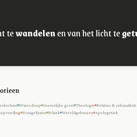
ht te
wandelen
en van het licht te
get
orieen
zekerheid
Waterdoop
Geestelijke groei
Theologie
Relaties & seksualiteit
 opvoeding
Evangelisatie
Ethiek
Wereldgebeuren
Apologetiek