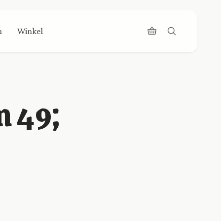
n
Winkel
m 49;