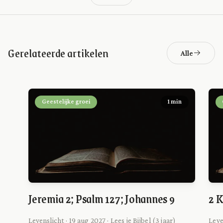
Gerelateerde artikelen
Alle
Geestelijke groei
1 min
Jeremia 2; Psalm 127; Johannes 9
2 K
Levenslicht · 19 aug 2027 · Lees je Bijbel (3 jaar)
Leve