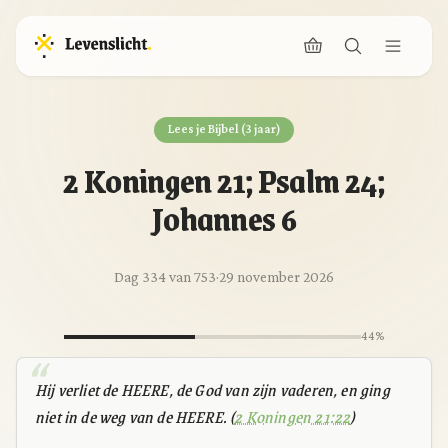
Lees je Bijbel (3 jaar)
2 Koningen 21; Psalm 24;
Johannes 6
Dag 334 van 753
·
29 november 2026
44%
Hij verliet de HEERE, de God van zijn vaderen, en ging
niet in de weg van de HEERE. (
2 Koningen 21:22
)