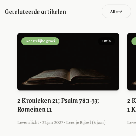
Gerelateerde artikelen
Alle
Geestelijke groei
1 min
2 Kronieken 21; Psalm 78:1-33;
2 K
Romeinen 11
1 K
Levenslicht · 22 jan 2027 · Lees je Bijbel (3 jaar)
Leve