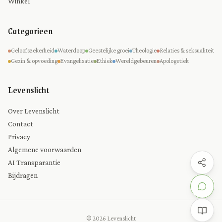
Winkel
Categorieen
Geloofszekerheid
Waterdoop
Geestelijke groei
Theologie
Relaties & seksualiteit
Gezin & opvoeding
Evangelisatie
Ethiek
Wereldgebeuren
Apologetiek
Levenslicht
Over Levenslicht
Contact
Privacy
Algemene voorwaarden
AI Transparantie
Bijdragen
© 2026 Levenslicht