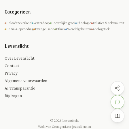
Categorieen
Geloofszekerheid
Waterdoop
Geestelijke groei
Theologie
Relaties & seksualiteit
Gezin & opvoeding
Evangelisatie
Ethiek
Wereldgebeuren
Apologetiek
Levenslicht
Over Levenslicht
Contact
Privacy
Algemene voorwaarden
AI Transparantie
Bijdragen
© 2026 Levenslicht
Wolk van Getuigen
Leer Jezus Kennen