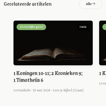
Gerelateerde artikelen
Alle
Geestelijke groei
1 min
1 Koningen 10-11; 2 Kronieken 9;
1 K
1 Timotheüs 6
Leve
Levenslicht · 10 mei 2026 · Lees je Bijbel (3 jaar)