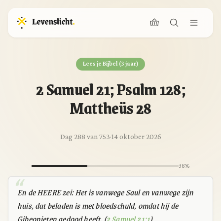
Lees je Bijbel (3 jaar)
2 Samuel 21; Psalm 128;
Mattheüs 28
Dag 288 van 753
·
14 oktober 2026
38%
En de HEERE zei: Het is vanwege Saul en vanwege zijn
huis, dat beladen is met bloedschuld, omdat hij de
Gibeonieten gedood heeft. (
2 Samuel 21:1
)