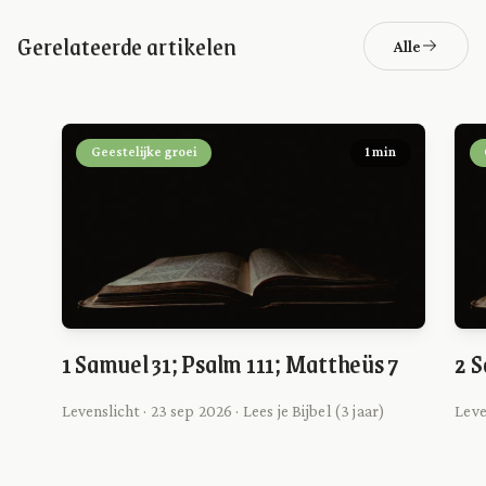
Gerelateerde artikelen
Alle
Geestelijke groei
1 min
1 Samuel 31; Psalm 111; Mattheüs 7
2 S
Levenslicht · 23 sep 2026 · Lees je Bijbel (3 jaar)
Leve