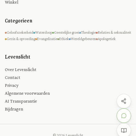
Winkel
Categorieen
Geloofszekerheid
Waterdoop
Geestelijke groei
Theologie
Relaties & seksualiteit
Gezin & opvoeding
Evangelisatie
Ethiek
Wereldgebeuren
Apologetiek
Levenslicht
Over Levenslicht
Contact
Privacy
Algemene voorwaarden
AI Transparantie
Bijdragen
© 2026 Levenslicht