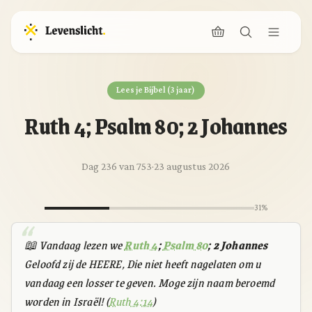
Lees je Bijbel (3 jaar)
Ruth 4; Psalm 80; 2 Johannes
Dag 236 van 753
·
23 augustus 2026
31%
📖 Vandaag lezen we
Ruth 4
;
Psalm 80
; 2 Johannes
Geloofd zij de HEERE, Die niet heeft nagelaten om u
vandaag een losser te geven. Moge zijn naam beroemd
worden in Israël! (
Ruth 4:14
)