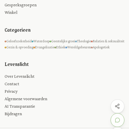
Gespreksgroepen
Winkel
Categorieen
Geloofszekerheid
Waterdoop
Geestelijke groei
Theologie
Relaties & seksualiteit
Gezin & opvoeding
Evangelisatie
Ethiek
Wereldgebeuren
Apologetiek
Levenslicht
Over Levenslicht
Contact
Privacy
Algemene voorwaarden
AI Transparantie
Bijdragen