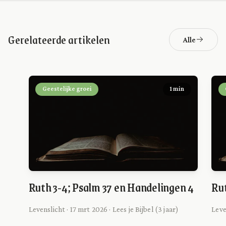
Gerelateerde artikelen
Alle
Geestelijke groei
1 min
Ruth 3-4; Psalm 37 en Handelingen 4
Rut
Levenslicht · 17 mrt 2026 · Lees je Bijbel (3 jaar)
Leve