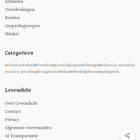
Artikelen
Overdenkingen
Boeken
Gespreksgroepen
Winkel
Categorieen
Geloofszekerheid
Waterdoop
Geestelijke groei
Theologie
Relaties & seksualiteit
Gezin & opvoeding
Evangelisatie
Ethiek
Wereldgebeuren
Apologetiek
Levenslicht
Over Levenslicht
Contact
Privacy
Algemene voorwaarden
AI Transparantie