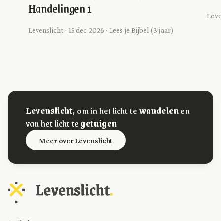
Handelingen 1
Leve
Levenslicht · 15 dec 2026 · Lees je Bijbel (3 jaar)
Levenslicht,
om in het licht te
wandelen
en
van het licht te
getuigen
Meer over Levenslicht