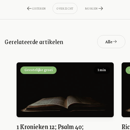
GISTEREN
OVERZICHT
MORGEN
Gerelateerde artikelen
Alle
Geestelijke groei
1 min
1 Kronieken 12; Psalm 40;
Ric