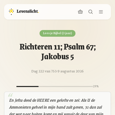
Lees je Bijbel (3 jaar)
Richteren 11; Psalm 67;
Jakobus 5
Dag 222 van 753
·
9 augustus 2026
29%
En Jefta deed de HEERE een gelofte en zei: Als U de
Ammonieten geheel in mijn hand zult geven, 31 dan zal
dat wat naar buiten komt en mij vanuit de deur van mijn