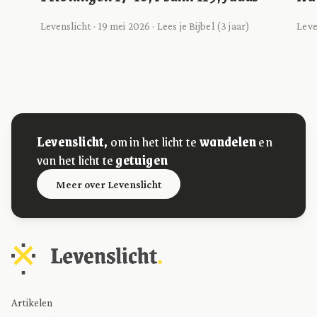
Levenslicht · 19 mei 2026 · Lees je Bijbel (3 jaar)
Leve
Levenslicht,
om in het licht te
wandelen
en
van het licht te
getuigen
Meer over Levenslicht
Artikelen