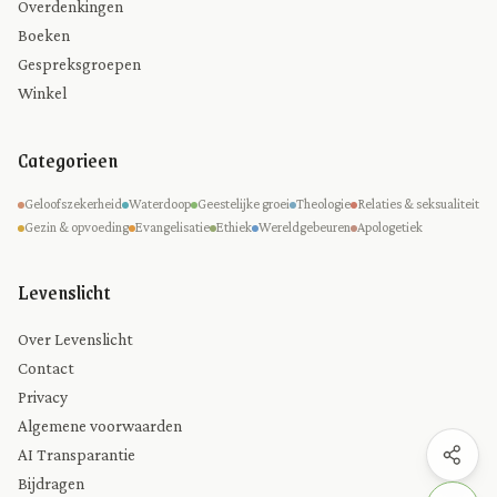
Overdenkingen
Boeken
Gespreksgroepen
Winkel
Categorieen
Geloofszekerheid
Waterdoop
Geestelijke groei
Theologie
Relaties & seksualiteit
Gezin & opvoeding
Evangelisatie
Ethiek
Wereldgebeuren
Apologetiek
Levenslicht
Over Levenslicht
Contact
Privacy
Algemene voorwaarden
AI Transparantie
Bijdragen