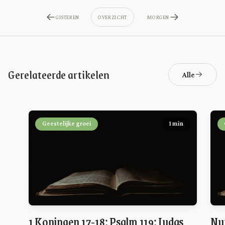
GISTEREN
OVERZICHT
MORGEN
Gerelateerde artikelen
Alle
Geestelijke groei
1 min
1 Koningen 17-18; Psalm 119; Judas
Num