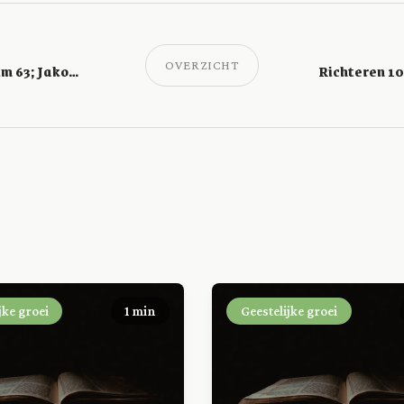
OVERZICHT
Richteren 7; Psalm 63; Jakobus 1
jke groei
1 min
Geestelijke groei