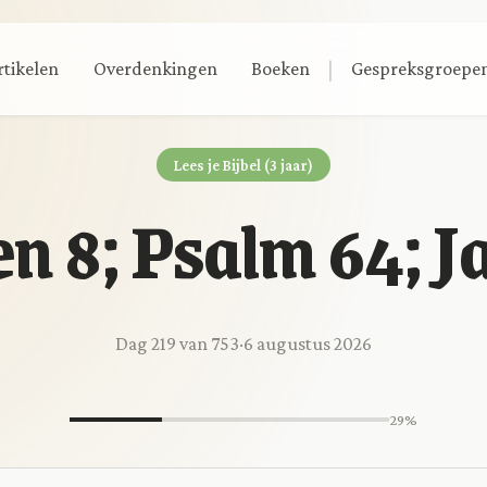
|
rtikelen
Overdenkingen
Boeken
Gespreksgroepe
Lees je Bijbel (3 jaar)
en 8; Psalm 64; J
Dag 219 van 753
·
6 augustus 2026
29%