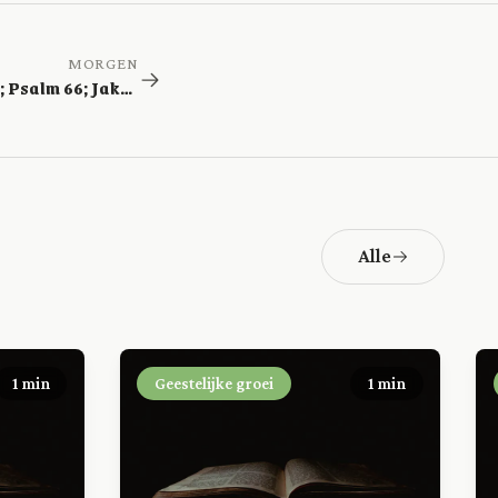
MORGEN
Richteren 10; Psalm 66; Jakobus 4
Alle
1 min
Geestelijke groei
1 min