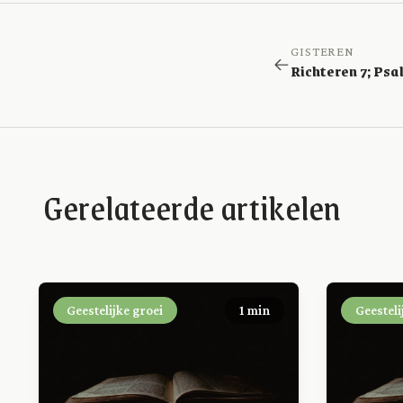
GISTEREN
Gerelateerde artikelen
Geestelijke groei
1 min
Geesteli