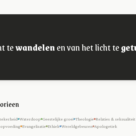
ht te
wandelen
en van het licht te
get
orieen
zekerheid
Waterdoop
Geestelijke groei
Theologie
Relaties & seksualiteit
 opvoeding
Evangelisatie
Ethiek
Wereldgebeuren
Apologetiek