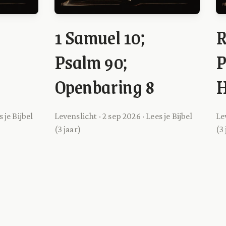
1 Samuel 10;
R
Psalm 90;
P
Openbaring 8
H
 je Bijbel
Levenslicht · 2 sep 2026 · Lees je Bijbel
Le
(3 jaar)
(3 