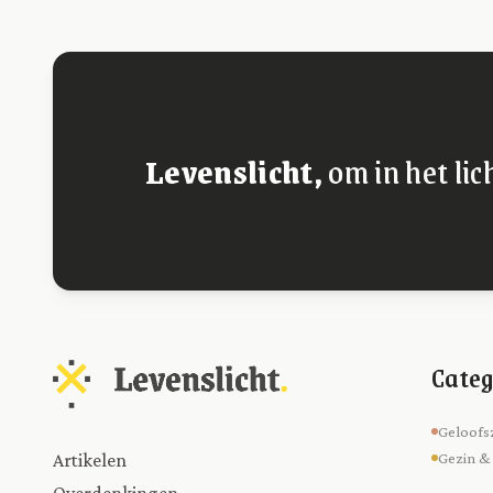
Levenslicht,
om in het lic
Categ
Geloofs
Artikelen
Gezin &
Overdenkingen