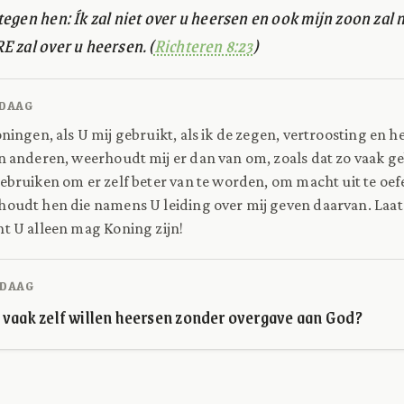
egen hen: Ík zal niet over u heersen en ook mijn zoon zal n
 zal over u heersen. (
Richteren 8:23
)
DAAG
ningen, als U mij gebruikt, als ik de zegen, vertroosting en h
n anderen, weerhoudt mij er dan van om, zoals dat zo vaak ge
gebruiken om er zelf beter van te worden, om macht uit te o
houdt hen die namens U leiding over mij geven daarvan. Laat
nt U alleen mag Koning zijn!
DAAG
 vaak zelf willen heersen zonder overgave aan God?