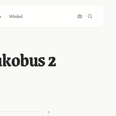
n
Winkel
akobus 2