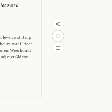
iet over u
et leven wat U mij
beurt, wat U doet
efenen. Weerhoudt
 mij met Gideon