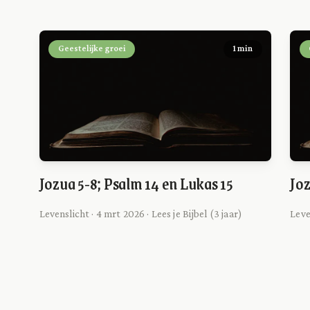
Geestelijke groei
1 min
Jozua 5-8; Psalm 14 en Lukas 15
Joz
Levenslicht · 4 mrt 2026 · Lees je Bijbel (3 jaar)
Leven