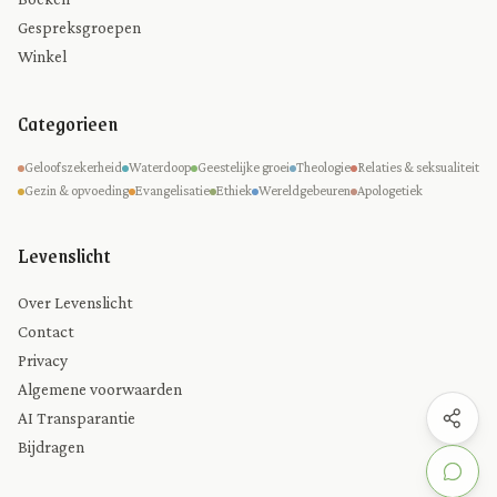
Gespreksgroepen
Winkel
Categorieen
Geloofszekerheid
Waterdoop
Geestelijke groei
Theologie
Relaties & seksualiteit
Gezin & opvoeding
Evangelisatie
Ethiek
Wereldgebeuren
Apologetiek
Levenslicht
Over Levenslicht
Contact
Privacy
Algemene voorwaarden
AI Transparantie
Bijdragen