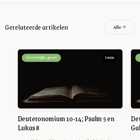
Gerelateerde artikelen
Alle
Geestelijke groei
1 min
Deuteronomium 10-14; Psalm 5 en
De
Lukas 8
Ga