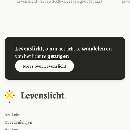
Levenslicht · 25 feb 2026 · Lees je Bijbel (3 jaar)
Leve
Levenslicht,
om in het licht te
wandelen
en
van het licht te
getuigen
Meer over Levenslicht
Artikelen
Overdenkingen
Boeken