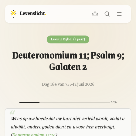
Lees je Bijbel (3 jaar)
Deuteronomium 11; Psalm 9;
Galaten 2
Dag 164 van 753
·
12 juni 2026
22%
Wees op uw hoede dat uw hart niet verleid wordt, zodat u
afwijkt, andere goden dient en u voor hen neerbuigt.
(
Deuteronomium 11:16
)