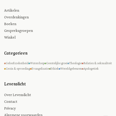
Artikelen
Overdenkingen
Boeken
Gespreksgroepen
Winkel
Categorieen
Geloofszekerheid
Waterdoop
Geestelijke groei
Theologie
Relaties & seksualiteit
Gezin & opvoeding
Evangelisatie
Ethiek
Wereldgebeuren
Apologetiek
Levenslicht
Over Levenslicht
Contact
Privacy
Algemene voorwaarden