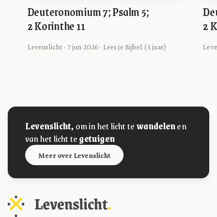
Deuteronomium 7; Psalm 5;
De
2 Korinthe 11
2 K
Levenslicht · 7 jun 2026 · Lees je Bijbel (3 jaar)
Leve
Levenslicht,
om in het licht te
wandelen
en
van het licht te
getuigen
Meer over Levenslicht