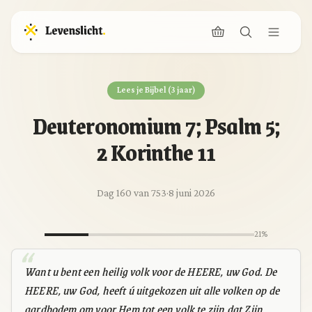
Lees je Bijbel (3 jaar)
Deuteronomium 7; Psalm 5;
2 Korinthe 11
Dag 160 van 753
·
8 juni 2026
21%
Want u bent een heilig volk voor de HEERE, uw God. De
HEERE, uw God, heeft ú uitgekozen uit alle volken op de
aardbodem om voor Hem tot een volk te zijn dat Zijn