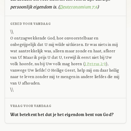
persoonlijk eigendom is. (
Deuteronomium 7:6
)
GEBED VOOR VANDAAG
\
\
O ontzagwekkende God, hoe onvoorstelbaar en
onbegrijpelijk dat U mij wilde uitkiezen. Er was niets in mij
wat aantrekkelijk was, alleen maar zonde en haat, afkeer
van U! Maar ik prijs U dat U, terwijl ik eerst niet bij Uw
volk hoorde, nu bij Uw volk mag horen (
1 Petrus 2:9
),
vanwege Uw liefde! O Heilige Geest, help mij om daar heilig
naar te leven zonder mij te mengen in andere liefdes die mij
van U afhouden.
\
\
VRAAG VOOR VANDAAG
Wat betekent het dat je het eigendom bent van God?