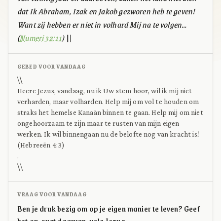
dat Ik Abraham, Izak en Jakob gezworen heb te geven!
Want zij hebben er niet in volhard Mij na te volgen…
(
Numeri 32:11
)
\
\
GEBED VOOR VANDAAG
\
\
Heere Jezus, vandaag, nu ik Uw stem hoor, wil ik mij niet
verharden, maar volharden. Help mij om vol te houden om
straks het hemelse Kanaän binnen te gaan. Help mij om niet
ongehoorzaam te zijn maar te rusten van mijn eigen
werken. Ik wil binnengaan nu de belofte nog van kracht is!
(Hebreeën 4:3)
.
\
\
VRAAG VOOR VANDAAG
Ben je druk bezig om op je eigen manier te leven? Geef
het op, rust daarvan, volg Jezus.