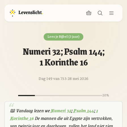
Lees je Bijbel (3 jaar)
Numeri 32; Psalm 144;
1 Korinthe 16
Dag 149 van 753
·
28 mei 2026
20%
📖 Vandaag lezen we
Numeri 32
;
Psalm 144
;
1
Korinthe 16
De mannen die uit Egypte zijn vertrokken,
van twintig jaar en daarboven, zullen het land niet zien