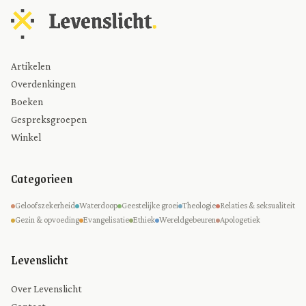
Artikelen
Overdenkingen
Boeken
Gespreksgroepen
Winkel
Categorieen
Geloofszekerheid
Waterdoop
Geestelijke groei
Theologie
Relaties & seksualiteit
Gezin & opvoeding
Evangelisatie
Ethiek
Wereldgebeuren
Apologetiek
Levenslicht
Over Levenslicht