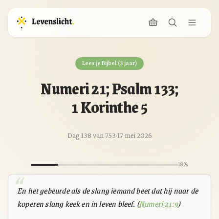
Lees je Bijbel (3 jaar)
Numeri 21; Psalm 133;
1 Korinthe 5
Dag 138 van 753
·
17 mei 2026
18%
En het gebeurde als de slang iemand beet dat hij naar de
koperen slang keek en in leven bleef. (
Numeri 21:9
)