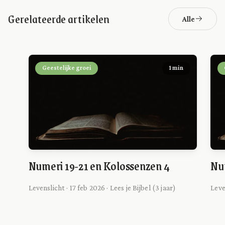
Gerelateerde artikelen
Alle
Geestelijke groei
1 min
Numeri 19-21 en Kolossenzen 4
Num
Levenslicht · 17 feb 2026 · Lees je Bijbel (3 jaar)
Leve