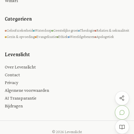
Winkel
Categorieen
Geloofszekerheid
Waterdoop
Geestelijke groei
Theologie
Relaties & seksualiteit
Gezin & opvoeding
Evangelisatie
Ethiek
Wereldgebeuren
Apologetiek
Levenslicht
Over Levenslicht
Contact
Privacy
Algemene voorwaarden
AI Transparantie
Bijdragen
© 2026 Levenslicht