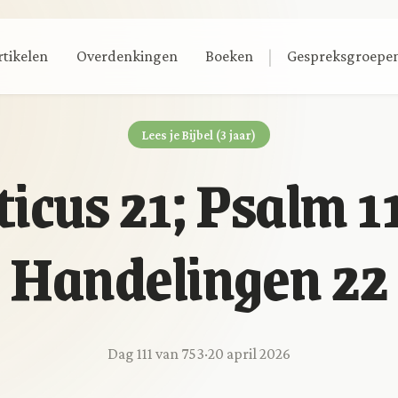
|
rtikelen
Overdenkingen
Boeken
Gespreksgroepe
Lees je Bijbel (3 jaar)
ticus 21; Psalm 1
Handelingen 22
Dag 111 van 753
·
20 april 2026