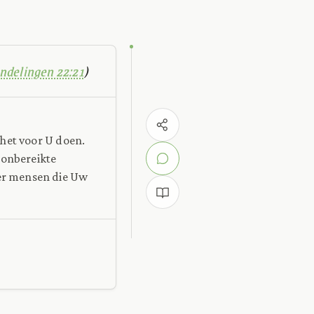
ndelingen 22:21
)
 het voor U doen.
m onbereikte
 er mensen die Uw