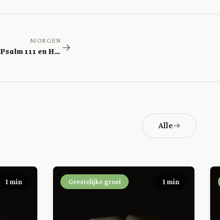
MORGEN
Leviticus 22; Psalm 111 en Handelingen 23
Alle
1 min
Geestelijke groei
1 min