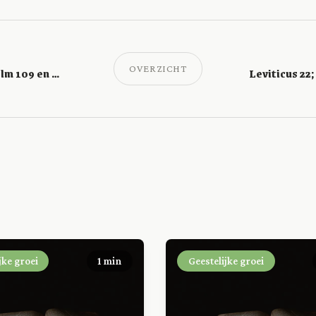
OVERZICHT
Leviticus 20; Psalm 109 en Handelingen 21
jke groei
1 min
Geestelijke groei