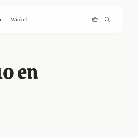
n
Winkel
10 en