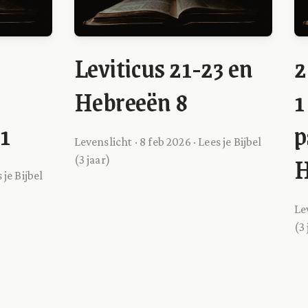
Leviticus 21-23 en
2
Hebreeën 8
1
1
p
Levenslicht · 8 feb 2026 · Lees je Bijbel
H
(3 jaar)
 je Bijbel
Lev
(3 