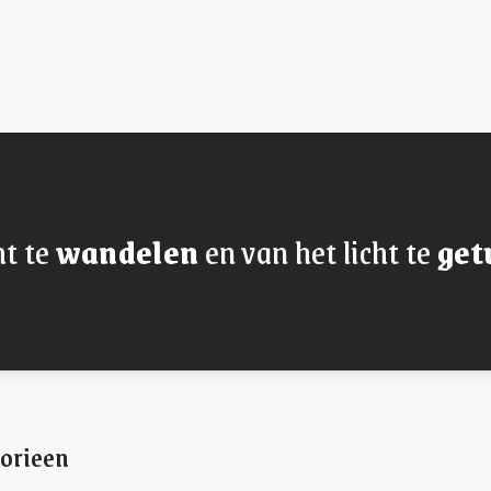
ht te
wandelen
en van het licht te
get
orieen