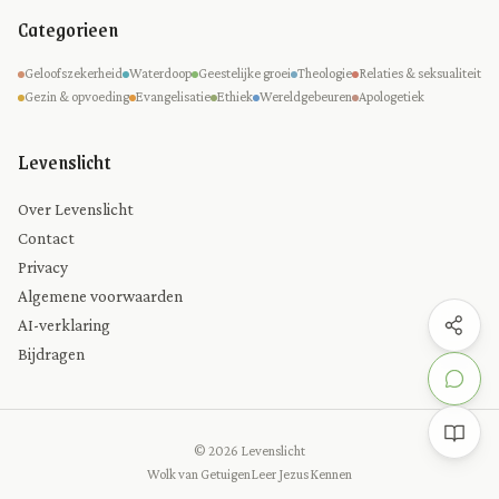
Categorieen
Geloofszekerheid
Waterdoop
Geestelijke groei
Theologie
Relaties & seksualiteit
Gezin & opvoeding
Evangelisatie
Ethiek
Wereldgebeuren
Apologetiek
Levenslicht
Over Levenslicht
Contact
Privacy
Algemene voorwaarden
AI-verklaring
Bijdragen
© 2026 Levenslicht
Wolk van Getuigen
Leer Jezus Kennen