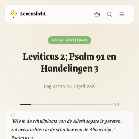
Lees je Bijbel (3 jaar)
Leviticus 2; Psalm 91 en
Handelingen 3
Dag 92 van 753
·
1 april 2026
12%
‘Wie in de schuilplaats van de Allerhoogste is gezeten,
zal overnachten in de schaduw van de Almachtige.’
‭‭Psalm‬ ‭91:1‬ ‭