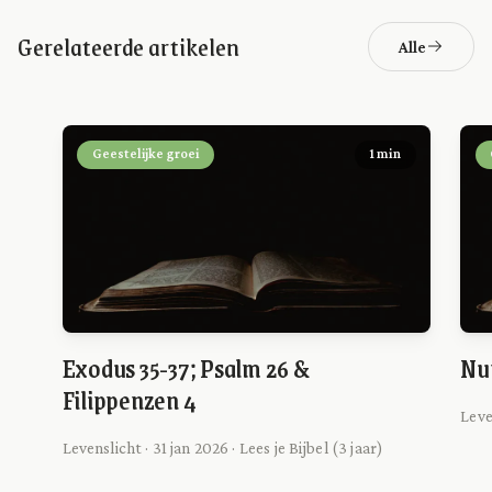
Gerelateerde artikelen
Alle
Geestelijke groei
1 min
Exodus 35-37; Psalm 26 &
Num
Filippenzen 4
Leve
Levenslicht · 31 jan 2026 · Lees je Bijbel (3 jaar)