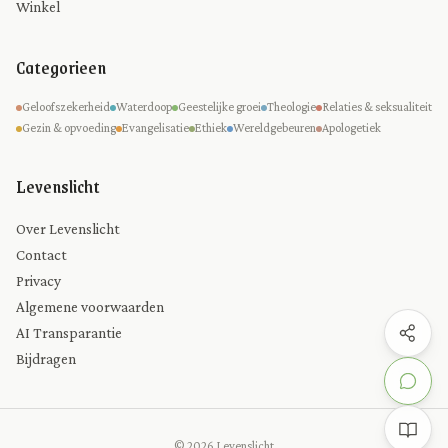
Winkel
Categorieen
Geloofszekerheid
Waterdoop
Geestelijke groei
Theologie
Relaties & seksualiteit
Gezin & opvoeding
Evangelisatie
Ethiek
Wereldgebeuren
Apologetiek
Levenslicht
Over Levenslicht
Contact
Privacy
Algemene voorwaarden
AI Transparantie
Bijdragen
© 2026 Levenslicht