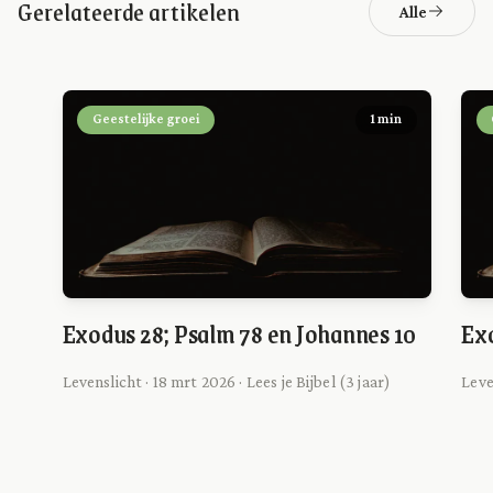
Gerelateerde artikelen
Alle
Geestelijke groei
1 min
Exodus 28; Psalm 78 en Johannes 10
Exo
Levenslicht · 18 mrt 2026 · Lees je Bijbel (3 jaar)
Leve