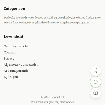
Categorieen
Geloofszekerheid
Waterdoop
Geestelijke groei
Theologie
Relaties & seksualiteit
Gezin & opvoeding
Evangelisatie
Ethiek
Wereldgebeuren
Apologetiek
Levenslicht
Over Levenslicht
Contact
Privacy
Algemene voorwaarden
AI Transparantie
Bijdragen
© 2026 Levenslicht
Wolk van Getuigen
Leer Jezus Kennen