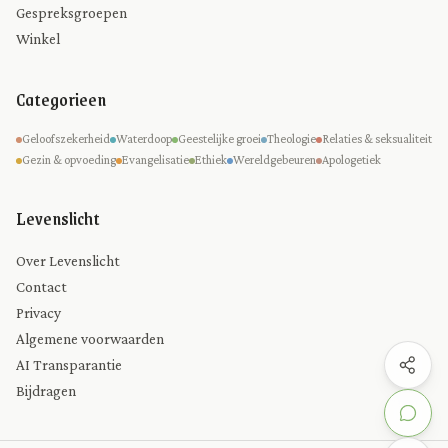
Gespreksgroepen
Winkel
Categorieen
Geloofszekerheid
Waterdoop
Geestelijke groei
Theologie
Relaties & seksualiteit
Gezin & opvoeding
Evangelisatie
Ethiek
Wereldgebeuren
Apologetiek
Levenslicht
Over Levenslicht
Contact
Privacy
Algemene voorwaarden
AI Transparantie
Bijdragen