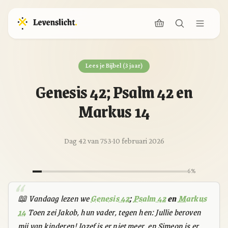
Lees je Bijbel (3 jaar)
Genesis 42; Psalm 42 en
Markus 14
Dag 42 van 753
·
10 februari 2026
6%
📖 Vandaag lezen we
Genesis 42
;
Psalm 42
en
Markus
14
Toen zei Jakob, hun vader, tegen hen: Jullie beroven
mij van kinderen! Jozef is er niet meer, en Simeon is er