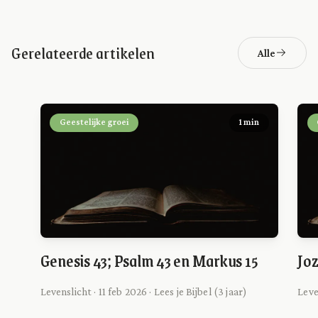
Gerelateerde artikelen
Alle
Geestelijke groei
1 min
Genesis 43; Psalm 43 en Markus 15
Joz
Levenslicht · 11 feb 2026 · Lees je Bijbel (3 jaar)
Leven