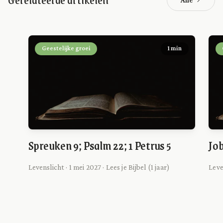
Geestelijke groei
1 min
Spreuken 9; Psalm 22; 1 Petrus 5
Job
Levenslicht · 1 mei 2027 · Lees je Bijbel (1 jaar)
Leve