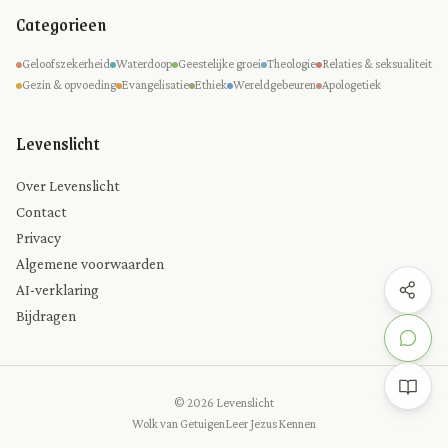
Categorieen
Geloofszekerheid
Waterdoop
Geestelijke groei
Theologie
Relaties & seksualiteit
Gezin & opvoeding
Evangelisatie
Ethiek
Wereldgebeuren
Apologetiek
Levenslicht
Over Levenslicht
Contact
Privacy
Algemene voorwaarden
AI-verklaring
Bijdragen
© 2026 Levenslicht
Wolk van Getuigen
Leer Jezus Kennen