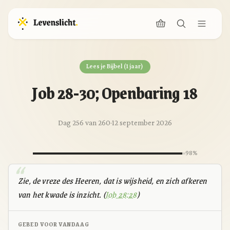
Lees je Bijbel (1 jaar)
Job 28-30; Openbaring 18
Dag 256 van 260
·
12 september 2026
98%
Zie, de vreze des Heeren, dat is wijsheid, en zich afkeren
van het kwade is inzicht. (
Job 28:28
)
GEBED VOOR VANDAAG