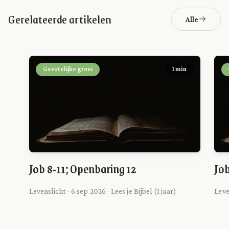
Gerelateerde artikelen
Alle
Geestelijke groei
1 min
Job 8-11; Openbaring 12
Job
Levenslicht · 6 sep 2026 · Lees je Bijbel (1 jaar)
Leven