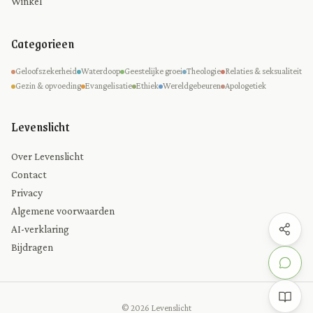
Winkel
Categorieen
Geloofszekerheid
Waterdoop
Geestelijke groei
Theologie
Relaties & seksualiteit
Gezin & opvoeding
Evangelisatie
Ethiek
Wereldgebeuren
Apologetiek
Levenslicht
Over Levenslicht
Contact
Privacy
Algemene voorwaarden
AI-verklaring
Bijdragen
© 2026 Levenslicht