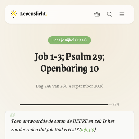
Lees je Bijbel (1 jaar)
Job 1-3; Psalm 29;
Openbaring 10
Dag 248 van 260
·
4 september 2026
95%
Toen antwoordde de satan de HEERE en zei: Is het
zonder reden dat Job God vreest? (
Job 1:9
)