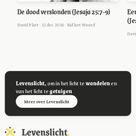
De dood verslonden (Jesaja 25:7-9)
Een
(Je
David Platt · 22 dec 2026 · Bid het Woord
Davi
Levenslicht,
om in het licht te
wandelen
en
van het licht te
getuigen
Meer over Levenslicht