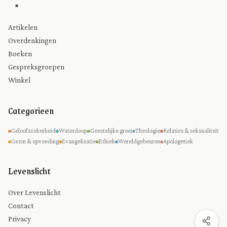
Artikelen
Overdenkingen
Boeken
Gespreksgroepen
Winkel
Categorieen
Geloofszekerheid
Waterdoop
Geestelijke groei
Theologie
Relaties & seksualiteit
Gezin & opvoeding
Evangelisatie
Ethiek
Wereldgebeuren
Apologetiek
Levenslicht
Over Levenslicht
Contact
Privacy