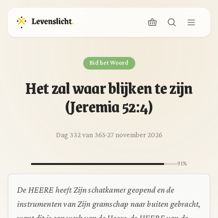
Bid het Woord
Het zal waar blijken te zijn
(Jeremia 52:4)
Dag 332 van 365
·
27 november 2026
91%
De HEERE heeft Zijn schatkamer geopend en de
instrumenten van Zijn gramschap naar buiten gebracht,
want dit is een werk van de Heere, de HEERE van de