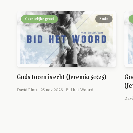
Geestelijke groei
2 min
Gods toorn is echt (Jeremia 50:25)
Go
(Je
David Platt · 25 nov 2026 · Bid het Woord
Davi