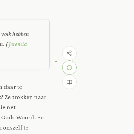
t volk hebben
en.
(
Jeremia
m daar te
k? Ze trokken naar
ie net
en Gods Woord. En
 onszelf te