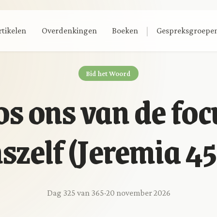
|
rtikelen
Overdenkingen
Boeken
Gespreksgroepe
Bid het Woord
os ons van de foc
szelf (Jeremia 45
Dag 325 van 365
·
20 november 2026