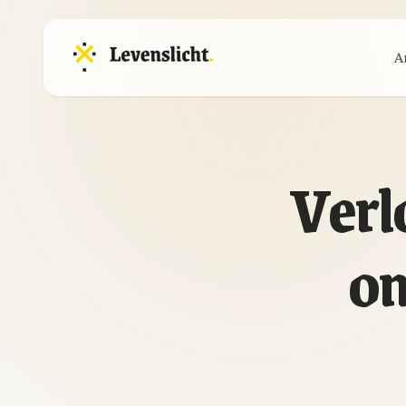
A
Verl
on