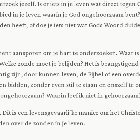
zoek jezelf. Is er iets in je leven wat direct tege
gebied in je leven waarin je God ongehoorzaam bent?
n heeft, of doe je iets niet wat Gods Woord duid
oment aansporen om je hart te onderzoeken. Waar is
elke zonde moet je belijden? Het is beangstigend 
chtig zijn, door kunnen leven, de Bijbel of een ove
nen bidden, zonder even stil te staan en onszelf te
 ongehoorzaam? Waarin leef ik niet in gehoorzaam
. Dit is een levensgevaarlijke manier om het Christe
iden over de zonden in je leven.