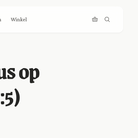
n
Winkel
us op
:5)