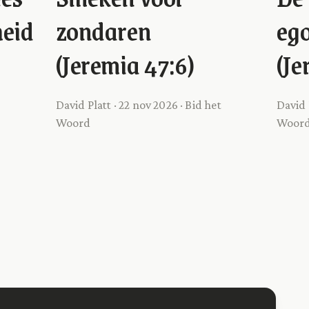
eid
zondaren
eg
(Jeremia 47:6)
(Je
David Platt · 22 nov 2026 · Bid het
David 
Woord
Woor