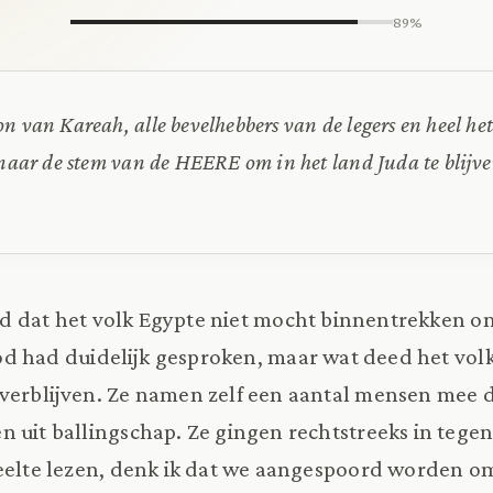
89%
n van Kareah, alle bevelhebbers van de legers en heel he
 naar de stem van de HEERE om in het land Juda te blijv
d dat het volk Egypte niet mocht binnentrekken o
od had duidelijk gesproken, maar wat deed het vol
verblijven. Ze namen zelf een aantal mensen mee d
 uit ballingschap. Ze gingen rechtstreeks in teg
eelte lezen, denk ik dat we aangespoord worden om