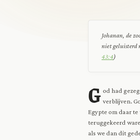
Johanan, de zoo
niet geluisterd
43:4
)
G
od had gezeg
verblijven. G
Egypte om daar te 
teruggekeerd waren
als we dan dit ged