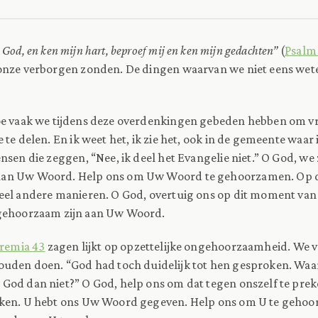
 God, en ken mijn hart, beproef mij en ken mijn gedachten”
(
Psalm
onze verborgen zonden. De dingen waarvan we niet eens wete
oe vaak we tijdens deze overdenkingen gebeden hebben om v
 te delen. En ik weet het, ik zie het, ook in de gemeente waar
nsen die zeggen, “Nee, ik deel het Evangelie niet.” O God, we 
an Uw Woord. Help ons om Uw Woord te gehoorzamen. Op d
eel andere manieren. O God, overtuig ons op dit moment va
gehoorzaam zijn aan Uw Woord.
eremia 43
zagen lijkt op opzettelijke ongehoorzaamheid. We v
ouden doen. “God had toch duidelijk tot hen gesproken. Wa
od dan niet?” O God, help ons om dat tegen onszelf te prek
oken. U hebt ons Uw Woord gegeven. Help ons om U te geho