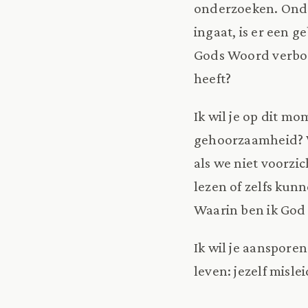
onderzoeken. Onder
ingaat, is er een 
Gods Woord verbode
heeft?
Ik wil je op dit m
gehoorzaamheid? W
als we niet voorzi
lezen of zelfs kun
Waarin ben ik God
Ik wil je aansporen
leven: jezelf misle