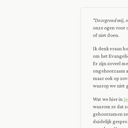
“Doorgrond mij, o
onze ogen voor 
of niet doen.
Ik denk eraan h
om het Evangelie
Er zijn zoveel me
ongehoorzaam a
maar ook op zov
waarop we niet 
Wat we hier in
J
waarom ze dat z
gehoorzamen ze G
duidelijk gespr