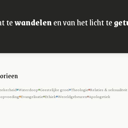
ht te
wandelen
en van het licht te
get
orieen
zekerheid
Waterdoop
Geestelijke groei
Theologie
Relaties & seksualiteit
 opvoeding
Evangelisatie
Ethiek
Wereldgebeuren
Apologetiek