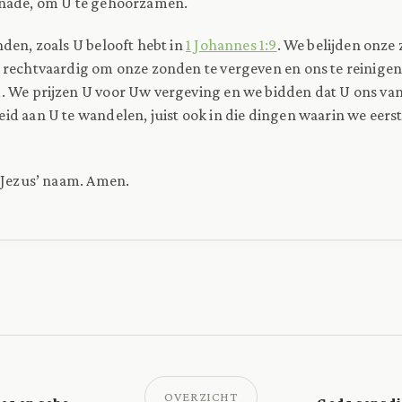
nade, om U te gehoorzamen.
den, zoals U belooft hebt in
1 Johannes 1:9
. We belijden onze
rechtvaardig om onze zonden te vergeven en ons te reinigen 
. We prijzen U voor Uw vergeving en we bidden dat U ons va
id aan U te wandelen, juist ook in die dingen waarin we ee
 Jezus’ naam. Amen.
OVERZICHT