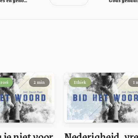
Nederigheid, vrees en gehoorzaamheid (Jeremia 44:10)
groei
2 min
Ethiek
1 
 je niet voor
Nederigheid, vr