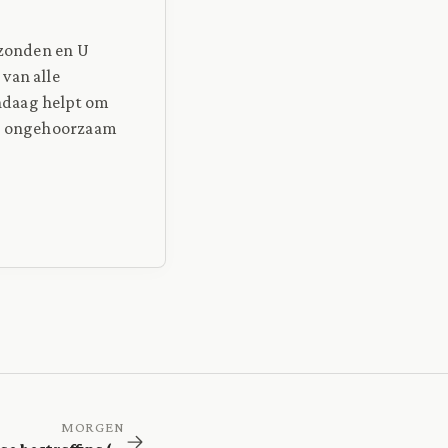
 zonden en U
van alle
ndaag helpt om
rst ongehoorzaam
MORGEN