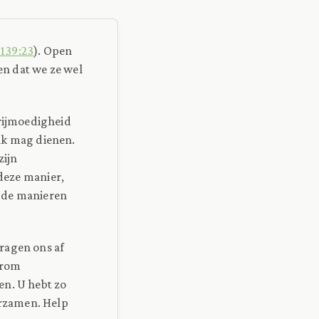
 139:23
). Open
n dat we ze wel
rijmoedigheid
 ik mag dienen.
zijn
eze manier,
n de manieren
ragen ons af
arom
en. U hebt zo
orzamen. Help