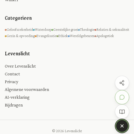
Categorieen
Geloofszekerheid
Waterdoop
Geestelijke groei
Theologie
Relaties & seksualiteit
Gezin & opvoeding
Evangelisatie
Ethiek
Wereldgebeuren
Apologetiek
Levenslicht
Over Levenslicht
Contact
Privacy
Algemene voorwaarden
AI-verklaring
Bijdragen
© 2026 Levenslicht