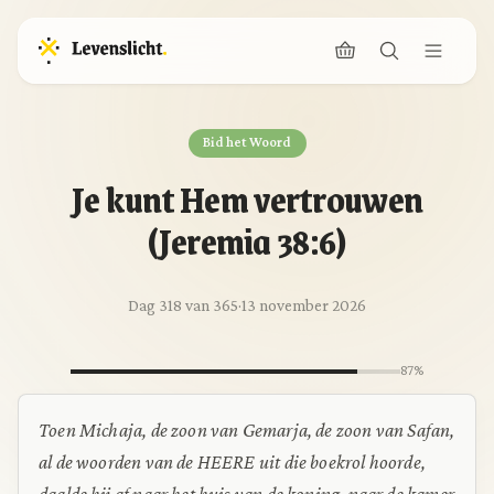
Bid het Woord
Je kunt Hem vertrouwen
(Jeremia 38:6)
Dag 318 van 365
·
13 november 2026
87%
Toen Michaja, de zoon van Gemarja, de zoon van Safan,
al de woorden van de HEERE uit die boekrol hoorde,
daalde hij af naar het huis van de koning, naar de kamer