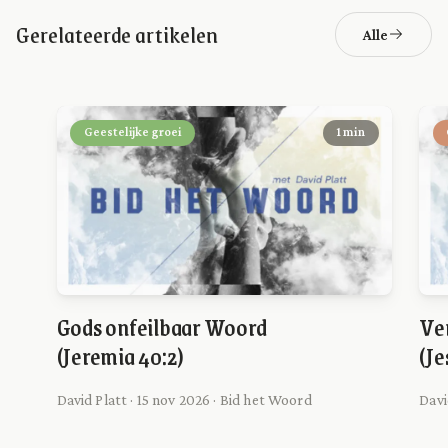
Gerelateerde artikelen
Alle
Geestelijke groei
1 min
Gods onfeilbaar Woord
Ve
(Jeremia 40:2)
(Je
David Platt · 15 nov 2026 · Bid het Woord
Davi