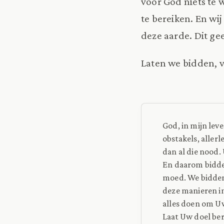
voor God niets te w
te bereiken. En wij
deze aarde. Dit ge
Laten we bidden, v
God, in mijn leve
obstakels, aller
dan al die nood.
En daarom bidde
moed. We bidden
deze manieren in 
alles doen om Uw
Laat Uw doel be