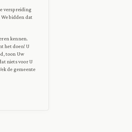
de verspreiding
. We bidden dat
leren kennen.
nt het doen! U
od, toon Uw
at niets voor U
. Wek de gemeente