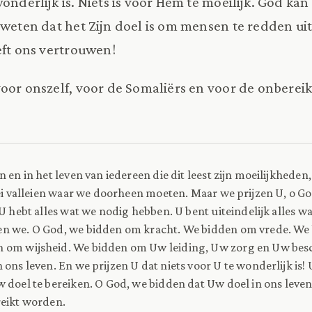
onderlijk is. Niets is voor Hem te moeilijk. God kan
 weten dat het Zijn doel is om mensen te redden uit
eft ons vertrouwen!
oor onszelf, voor de Somaliërs en voor de onbereik
n en in het leven van iedereen die dit leest zijn moeilijkheden, e
lei valleien waar we doorheen moeten. Maar we prijzen U, o Go
 U hebt alles wat we nodig hebben. U bent uiteindelijk alles w
n we. O God, we bidden om kracht. We bidden om vrede. We
 om wijsheid. We bidden om Uw leiding, Uw zorg en Uw bes
ons leven. En we prijzen U dat niets voor U te wonderlijk is! 
 doel te bereiken. O God, we bidden dat Uw doel in ons leven
reikt worden.