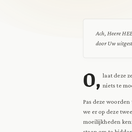
Ach, Heere HEE
door Uw uitgest
O,
laat deze z
niets te mo
Pas deze woorden t
we er op deze twee
moeilijkheden kenn
staan om te bidden 