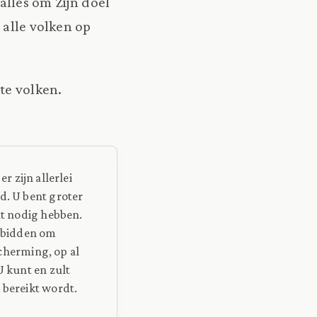
 alles om Zijn doel
 alle volken op
te volken.
r zijn allerlei
d. U bent groter
at nodig hebben.
 bidden om
cherming, op al
U kunt en zult
 bereikt wordt.