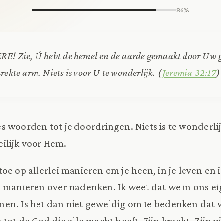
86%
RE! Zie, Ú hebt de hemel en de aarde gemaakt door Uw g
rekte arm. Niets is voor U te wonderlijk.
(
Jeremia 32:17
)
es woorden tot je doordringen. Niets is te wonderlij
eilijk voor Hem.
oe op allerlei manieren om je heen, in je leven en 
 manieren over nadenken. Ik weet dat we in ons ei
en. Is het dan niet geweldig om te bedenken dat 
tot de God die alle macht heeft. Zijn kracht, Zijn u