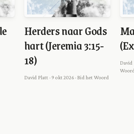
le
Herders naar Gods
Ma
hart (Jeremia 3:15-
(Ex
18)
David P
Woor
David Platt · 9 okt 2026 · Bid het Woord