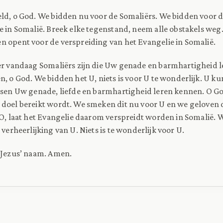
ld, o God. We bidden nu voor de Somaliërs. We bidden voor 
e in Somalië. Breek elke tegenstand, neem alle obstakels weg
 opent voor de verspreiding van het Evangelie in Somalië.
er vandaag Somaliërs zijn die Uw genade en barmhartigheid 
n, o God. We bidden het U, niets is voor U te wonderlijk. U ku
nsen Uw genade, liefde en barmhartigheid leren kennen. O G
doel bereikt wordt. We smeken dit nu voor U en we geloven d
. O, laat het Evangelie daarom verspreidt worden in Somalië
 verheerlijking van U. Niets is te wonderlijk voor U.
 Jezus’ naam. Amen.