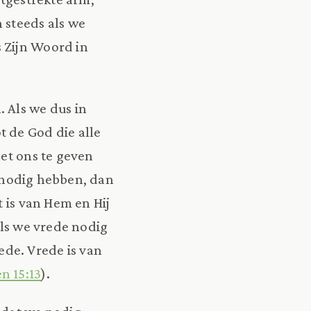
 steeds als we
s Zijn Woord in
. Als we dus in
t de God die alle
het ons te geven
 nodig hebben, dan
t is van Hem en Hij
s we vrede nodig
de. Vrede is van
n 15:13
).