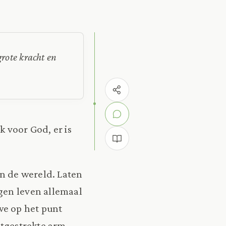
rote kracht en
k voor God, er is
in de wereld. Laten
gen leven allemaal
we op het punt
itgestrekte arm,