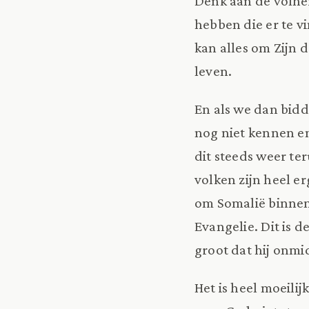
Denk aan de volhei
hebben die er te vi
kan alles om Zijn d
leven.
En als we dan bidd
nog niet kennen en
dit steeds weer te
volken zijn heel er
om Somalië binnen 
Evangelie. Dit is d
groot dat hij onmi
Het is heel moeili