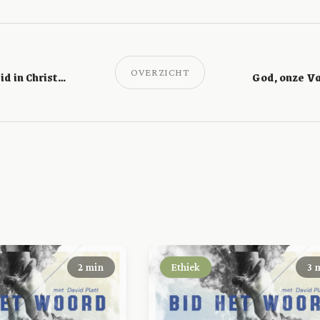
OVERZICHT
Eeuwige zekerheid in Christus (Jeremia 33:20–22)
2 min
Ethiek
3 