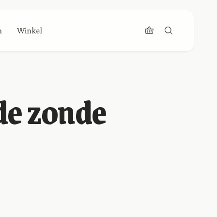
n
Winkel
 de zonde