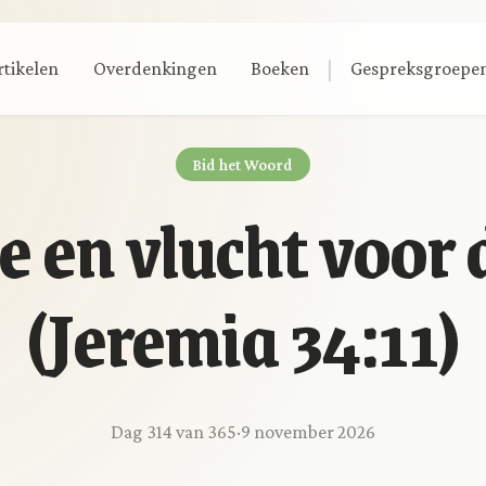
|
rtikelen
Overdenkingen
Boeken
Gespreksgroepe
Bid het Woord
e en vlucht voor
(Jeremia 34:11)
Dag 314 van 365
·
9 november 2026