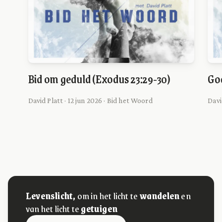
Bid om geduld (Exodus 23:29-30)
God
David Platt · 12 jun 2026 · Bid het Woord
Davi
Levenslicht,
om in het licht te
wandelen
en
van het licht te
getuigen