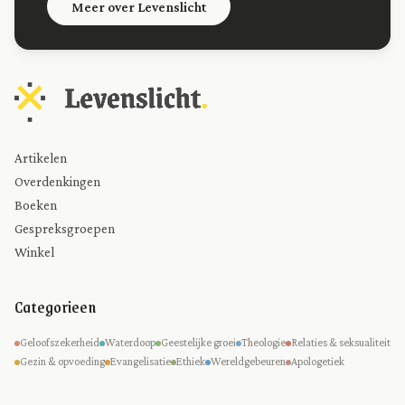
Meer over Levenslicht
Artikelen
Overdenkingen
Boeken
Gespreksgroepen
Winkel
Categorieen
Geloofszekerheid
Waterdoop
Geestelijke groei
Theologie
Relaties & seksualiteit
Gezin & opvoeding
Evangelisatie
Ethiek
Wereldgebeuren
Apologetiek