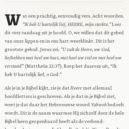
W
at een prachtig, eenvoudig vers. Acht woorden.
“Ik heb U hartelijk lief, HEERE, mijn sterkte.”
Leer
dit vers vandaag uit je hoofd. O, we willen dat dit gebed
van onze lippen en in ons hart weerklinkt. Dit is het
grootste gebod. Jezus zei,
“U zult de Heere, uw God,
liefhebben met heel uw hart, met heel uw ziel en met heel uw
verstand”
(Mattheüs 22:37). Roep het daarom uit, “Ik
heb U hartelijk lief, o God.”
Als je in je Bijbel kijkt, zie je dat
Heere
met allemaal
hoofdletters is geschreven. Als je dat in je Bijbel ziet,
weet je dat daar het Hebreeuwse woord
Yahweh
bedoelt
wordt. Dit is de naam waarmee Hij zichzelf door de hele
Bijbel heen geopenbaard heeft als de verbond-