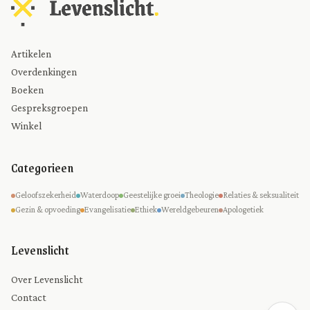
Artikelen
Overdenkingen
Boeken
Gespreksgroepen
Winkel
Categorieen
Geloofszekerheid
Waterdoop
Geestelijke groei
Theologie
Relaties & seksualiteit
Gezin & opvoeding
Evangelisatie
Ethiek
Wereldgebeuren
Apologetiek
Levenslicht
Over Levenslicht
Contact