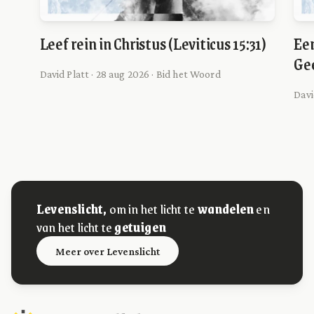
Leef rein in Christus (Leviticus 15:31)
Een
Gee
David Platt · 28 aug 2026 · Bid het Woord
Davi
Levenslicht,
om in het licht te
wandelen
en
van het licht te
getuigen
Meer over Levenslicht