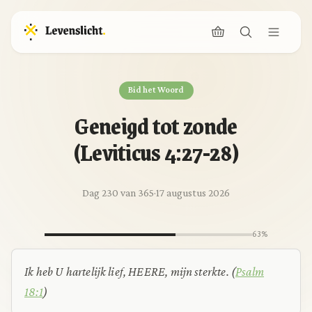
Bid het Woord
Geneigd tot zonde
(Leviticus 4:27-28)
Dag 230 van 365
·
17 augustus 2026
63%
Ik heb U hartelijk lief, HEERE, mijn sterkte.
(
Psalm
18:1
)