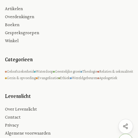
Artikelen
Overdenkingen
Boeken
Gespreksgroepen
Winkel
Categorieen
Geloofszekerheid
Waterdoop
Geestelijke groei
Theologie
Relaties & seksualiteit
Gezin & opvoeding
Evangelisatie
Ethiek
Wereldgebeuren
Apologetiek
Levenslicht
Over Levenslicht
Contact
Privacy
Algemene voorwaarden