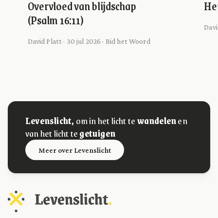
Overvloed van blijdschap
Het
(Psalm 16:11)
Davi
David Platt · 30 jul 2026 · Bid het Woord
Levenslicht,
om in het licht te
wandelen
en
van het licht te
getuigen
Meer over Levenslicht