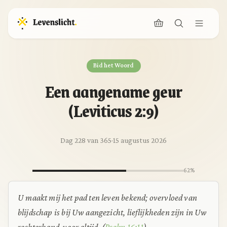
Bid het Woord
Een aangename geur
(Leviticus 2:9)
Dag 228 van 365
·
15 augustus 2026
62%
U maakt mij het pad ten leven bekend; overvloed van
blijdschap is bij Uw aangezicht, lieflijkheden zijn in Uw
rechterhand, voor altijd.
(
Psalm 16:11
)